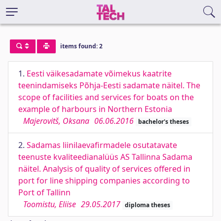
items found: 2
1.
Eesti väikesadamate võimekus kaatrite
teenindamiseks Põhja-Eesti sadamate näitel. The
scope of facilities and services for boats on the
example of harbours in Northern Estonia
Majerovitš, Oksana
06.06.2016
bachelor's theses
2.
Sadamas liinilaevafirmadele osutatavate
teenuste kvaliteedianalüüs AS Tallinna Sadama
näitel. Analysis of quality of services offered in
port for line shipping companies according to
Port of Tallinn
Toomistu, Eliise
29.05.2017
diploma theses