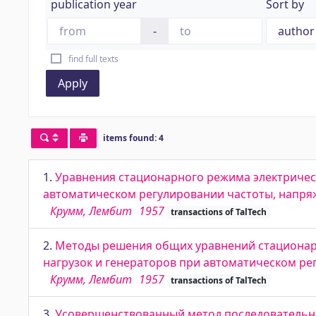
publication year
Sort by
-
find full texts
Apply
items found: 4
1.
Уравнения стационарного режима электрическ
автоматическом регулировании частоты, напр
Крумм, Лембит
1957
transactions of TalTech
2.
Методы решения общих уравнений стационарн
нагрузок и генераторов при автоматическом р
Крумм, Лембит
1957
transactions of TalTech
3.
Усовершенствованный метод последовательн