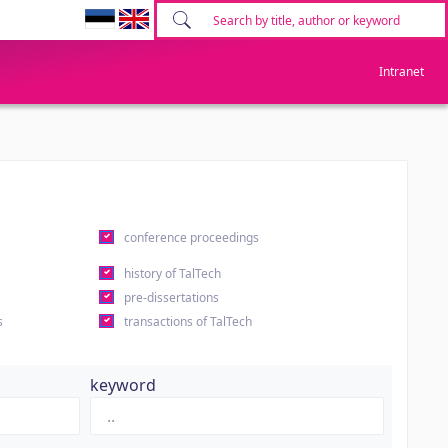
Intranet
conference proceedings
history of TalTech
pre-dissertations
s
transactions of TalTech
keyword