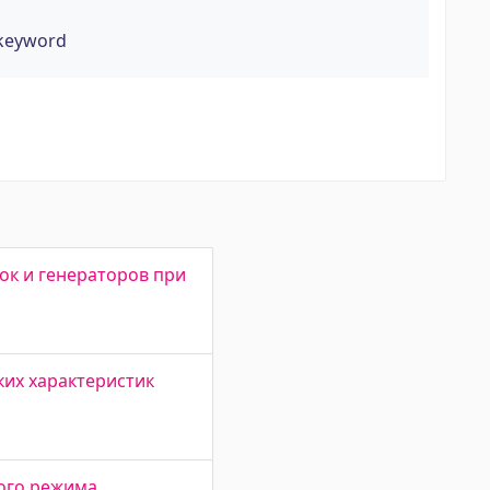
 keyword
ок и генераторов при
их характеристик
ого режима