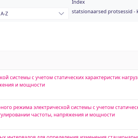
Index
statsionaarsed protsessid -
ой системы с учетом статических характеристик нагруз
яжения и мощности
ого режима электрической системы с учетом статическ
егулировании частоты, напряжения и мощности
ых интервалов для определения изменения стационарн