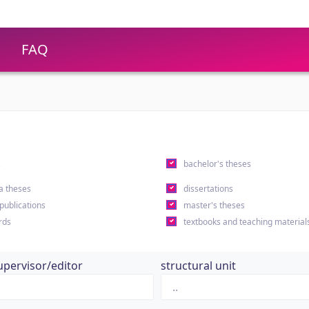
FAQ
s
bachelor's theses
a theses
dissertations
 publications
master's theses
rds
textbooks and teaching material
upervisor/editor
structural unit