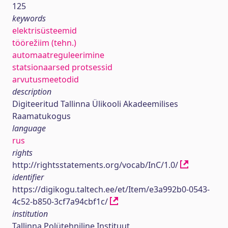
125
keywords
elektrisüsteemid
töörežiim (tehn.)
automaatreguleerimine
statsionaarsed protsessid
arvutusmeetodid
description
Digiteeritud Tallinna Ülikooli Akadeemilises
Raamatukogus
language
rus
rights
http://rightsstatements.org/vocab/InC/1.0/
identifier
https://digikogu.taltech.ee/et/Item/e3a992b0-0543-
4c52-b850-3cf7a94cbf1c/
institution
Tallinna Polütehniline Instituut