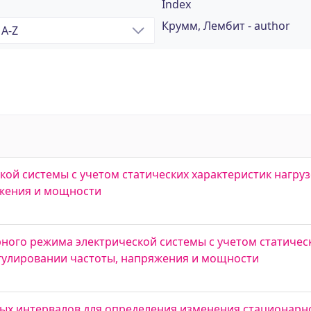
Index
Крумм, Лембит - author
ой системы с учетом статических характеристик нагруз
яжения и мощности
ого режима электрической системы с учетом статическ
егулировании частоты, напряжения и мощности
ых интервалов для определения изменения стационарн