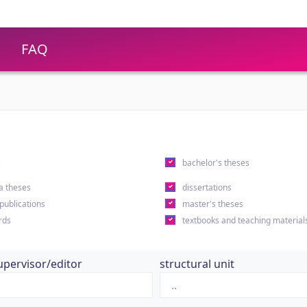
FAQ
s
bachelor's theses
a theses
dissertations
 publications
master's theses
rds
textbooks and teaching material
upervisor/editor
structural unit