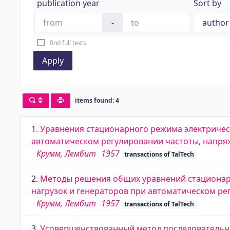
publication year
Sort by
-
find full texts
Apply
items found: 4
1.
Уравнения стационарного режима электрическ
автоматическом регулировании частоты, напр
Крумм, Лембит
1957
transactions of TalTech
2.
Методы решения общих уравнений стационарн
нагрузок и генераторов при автоматическом р
Крумм, Лембит
1957
transactions of TalTech
3.
Усовершенствованный метод последовательн