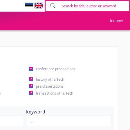
Intranet
conference proceedings
history of TalTech
pre-dissertations
s
transactions of TalTech
keyword