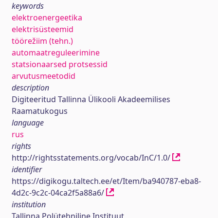
keywords
elektroenergeetika
elektrisüsteemid
töörežiim (tehn.)
automaatreguleerimine
statsionaarsed protsessid
arvutusmeetodid
description
Digiteeritud Tallinna Ülikooli Akadeemilises
Raamatukogus
language
rus
rights
http://rightsstatements.org/vocab/InC/1.0/
identifier
https://digikogu.taltech.ee/et/Item/ba940787-eba8-
4d2c-9c2c-04ca2f5a88a6/
institution
Tallinna Polütehniline Instituut