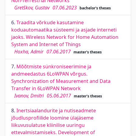
Non-Terrestrial Networks
Gretškov, Gustav
07.06.2023
bachelor's theses
6.
Traadita võrkude kasutamine
koduautomaatika süsteemi ja asjade interneti
jaoks. Wireless Network for Home Automation
System and Internet of Things
Hoxha, Admir
07.06.2017
master's theses
7.
Mõõtmiste sünkroniseerimine ja
andmeedastus 6LoWPAN võrgus.
Synchronization of Measurement and Data
Transfer in 6LoWPAN Network
Ivanov, Dmitri
05.06.2017
master's theses
8.
Inertsiaalandurite ja nutiseadmete
jõudlusprofiilide loomine ülajäseme
liikuvusulatuse kliinilise uuringu
ettevalmistamiseks. Development of