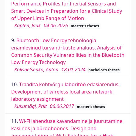
Performance Profiles for Inertial Sensors and
Smart Devices in Preparation for a Clinical Study
of Upper Limb Range of Motion
Kapten, Jaak
04.06.2026
master's theses
9.
Bluetooth Low Energy tehnoloogia
enamlevinud turvanõrkuste analüüs. Analysis of
Common Security Vulnerabilities in the Bluetooth
Low Energy Technology
Kolisnetšenko, Anton
18.01.2024
bachelor's theses
10.
Traadita kohtvõrgu laboritöö edasiarendus.
Development of wireless local area network
laboratory assignment
Kukumägi, Priit
06.06.2017
master's theses
11.
Wi-Fi lahenduse kavandamine ja juurutamine
kasiinos ja büroohoones. Design and
Implementation of Wi-Fi Solutions for a High-