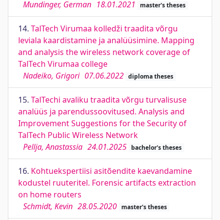
Mundinger, German
18.01.2021
master's theses
14.
TalTech Virumaa kolledži traadita võrgu
leviala kaardistamine ja analüüsimine. Mapping
and analysis the wireless network coverage of
TalTech Virumaa college
Nadeiko, Grigori
07.06.2022
diploma theses
15.
TalTechi avaliku traadita võrgu turvalisuse
analüüs ja parendussoovitused. Analysis and
Improvement Suggestions for the Security of
TalTech Public Wireless Network
Pellja, Anastassia
24.01.2025
bachelor's theses
16.
Kohtuekspertiisi asitõendite kaevandamine
kodustel ruuteritel. Forensic artifacts extraction
on home routers
Schmidt, Kevin
28.05.2020
master's theses