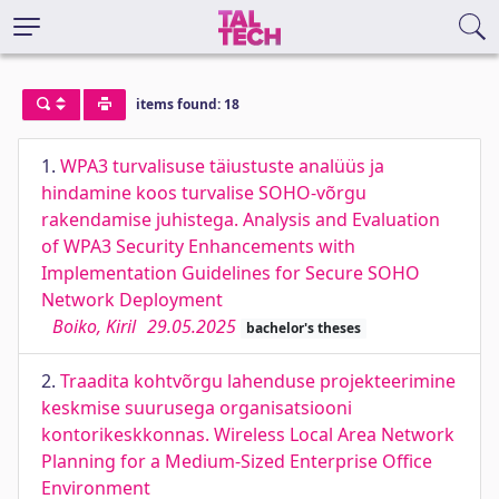
items found: 18
1.
WPA3 turvalisuse täiustuste analüüs ja
hindamine koos turvalise SOHO-võrgu
rakendamise juhistega. Analysis and Evaluation
of WPA3 Security Enhancements with
Implementation Guidelines for Secure SOHO
Network Deployment
Boiko, Kiril
29.05.2025
bachelor's theses
2.
Traadita kohtvõrgu lahenduse projekteerimine
keskmise suurusega organisatsiooni
kontorikeskkonnas. Wireless Local Area Network
Planning for a Medium-Sized Enterprise Office
Environment