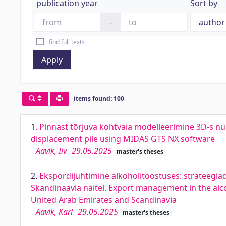
publication year
Sort by
-
find full texts
Apply
items found: 100
1.
Pinnast tõrjuva kohtvaia modelleerimine 3D-s n
displacement pile using MIDAS GTS NX software
Aavik, Iiv
29.05.2025
master's theses
2.
Ekspordijuhtimine alkoholitööstuses: strateegia
Skandinaavia näitel. Export management in the alco
United Arab Emirates and Scandinavia
Aavik, Karl
29.05.2025
master's theses