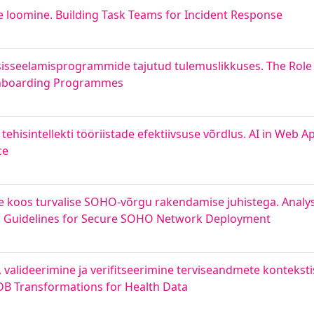
loomine. Building Task Teams for Incident Response
l sisseelamisprogrammide tajutud tulemuslikkuses. The Role 
f Onboarding Programmes
tehisintellekti tööriistade efektiivsuse võrdlus. AI in Web A
ce
e koos turvalise SOHO-võrgu rakendamise juhistega. Analys
 Guidelines for Secure SOHO Network Deployment
valideerimine ja verifitseerimine terviseandmete konteksti
DB Transformations for Health Data