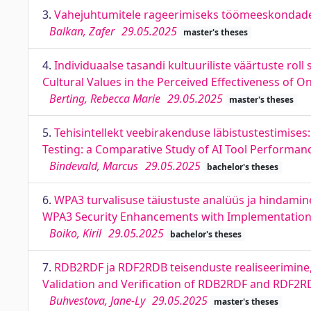
3.
Vahejuhtumitele rageerimiseks töömeeskondade 
Balkan, Zafer
29.05.2025
master's theses
4.
Individuaalse tasandi kultuuriliste väärtuste rol
Cultural Values in the Perceived Effectiveness o
Berting, Rebecca Marie
29.05.2025
master's theses
5.
Tehisintellekt veebirakenduse läbistustestimises: 
Testing: a Comparative Study of AI Tool Performan
Bindevald, Marcus
29.05.2025
bachelor's theses
6.
WPA3 turvalisuse täiustuste analüüs ja hindamin
WPA3 Security Enhancements with Implementation
Boiko, Kiril
29.05.2025
bachelor's theses
7.
RDB2RDF ja RDF2RDB teisenduste realiseerimine, 
Validation and Verification of RDB2RDF and RDF2R
Buhvestova, Jane-Ly
29.05.2025
master's theses