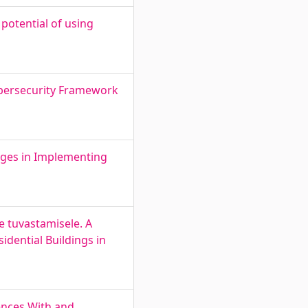
potential of using
Cybersecurity Framework
nges in Implementing
e tuvastamisele. A
idential Buildings in
nces With and