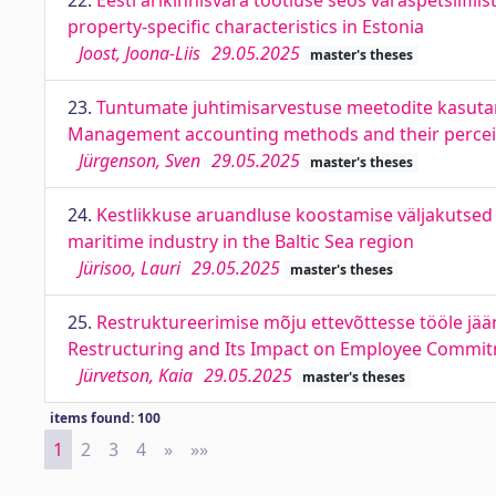
22.
Eesti ärikinnisvara tootluse seos varaspetsiifi
property-specific characteristics in Estonia
Joost, Joona-Liis
29.05.2025
master's theses
23.
Tuntumate juhtimisarvestuse meetodite kasutam
Management accounting methods and their perceiv
Jürgenson, Sven
29.05.2025
master's theses
24.
Kestlikkuse aruandluse koostamise väljakutsed 
maritime industry in the Baltic Sea region
Jürisoo, Lauri
29.05.2025
master's theses
25.
Restruktureerimise mõju ettevõttesse tööle jää
Restructuring and Its Impact on Employee Commi
Jürvetson, Kaia
29.05.2025
master's theses
items found: 100
1
2
3
4
»
Next
»»
Last