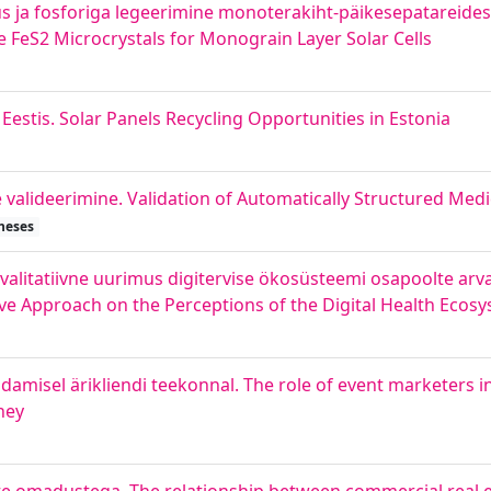
tus ja fosforiga legeerimine monoterakiht-päikesepatareide
FeS2 Microcrystals for Monograin Layer Solar Cells
stis. Solar Panels Recycling Opportunities in Estonia
 valideerimine. Validation of Automatically Structured Medi
heses
 kvalitatiivne uurimus digitervise ökosüsteemi osapoolte ar
ive Approach on the Perceptions of the Digital Health Ecos
ndamisel ärikliendi teekonnal. The role of event marketers i
ney