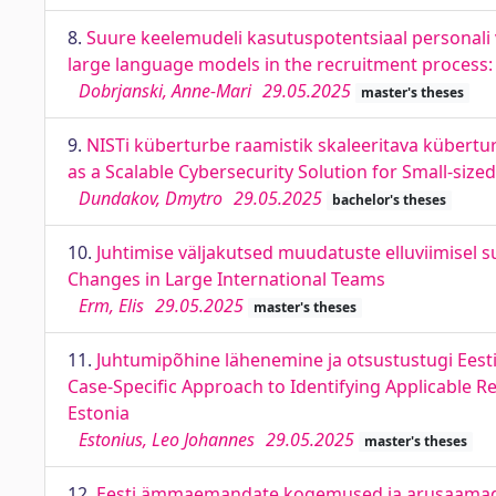
8.
Suure keelemudeli kasutuspotentsiaal personali v
large language models in the recruitment process: 
Dobrjanski, Anne-Mari
29.05.2025
master's theses
9.
NISTi küberturbe raamistik skaleeritava kübertu
as a Scalable Cybersecurity Solution for Small-size
Dundakov, Dmytro
29.05.2025
bachelor's theses
10.
Juhtimise väljakutsed muudatuste elluviimisel
Changes in Large International Teams
Erm, Elis
29.05.2025
master's theses
11.
Juhtumipõhine lähenemine ja otsustustugi Eesti
Case-Specific Approach to Identifying Applicable Re
Estonia
Estonius, Leo Johannes
29.05.2025
master's theses
12.
Eesti ämmaemandate kogemused ja arusaamad r