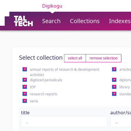
Digikogu
Search
Collections
Indexes
Select collection
select all
remove selection
annual reports of research & development
article
activities
digitized periodicals
diplom
IOP
library
research reports
standa
varia
title
author/s