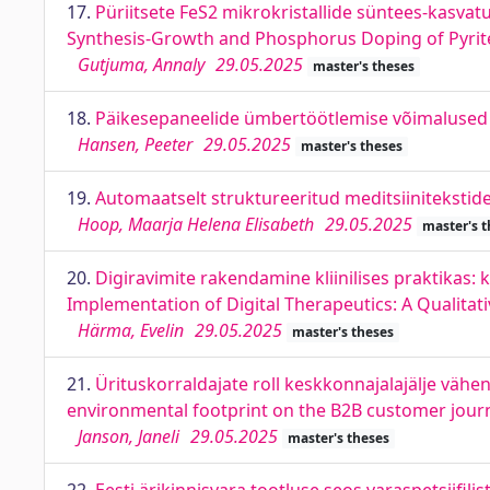
17.
Püriitsete FeS2 mikrokristallide süntees-kasva
Synthesis-Growth and Phosphorus Doping of Pyrite 
Gutjuma, Annaly
29.05.2025
master's theses
18.
Päikesepaneelide ümbertöötlemise võimalused Ee
Hansen, Peeter
29.05.2025
master's theses
19.
Automaatselt struktureeritud meditsiinitekstide
Hoop, Maarja Helena Elisabeth
29.05.2025
master's t
20.
Digiravimite rakendamine kliinilises praktikas:
Implementation of Digital Therapeutics: A Qualitat
Härma, Evelin
29.05.2025
master's theses
21.
Ürituskorraldajate roll keskkonnajalajälje vähe
environmental footprint on the B2B customer jour
Janson, Janeli
29.05.2025
master's theses