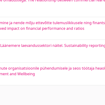
liste omadustega. The relationship between commercial real 
ine ja nende mõju ettevõtte tulemuslikkusele ning finant
ed impact on financial performance and ratios
Läänemere laevandussektori näitel. Sustainability reporting
nute organisatsioonile pühendumisele ja seos töötaja heao
tment and Wellbeing