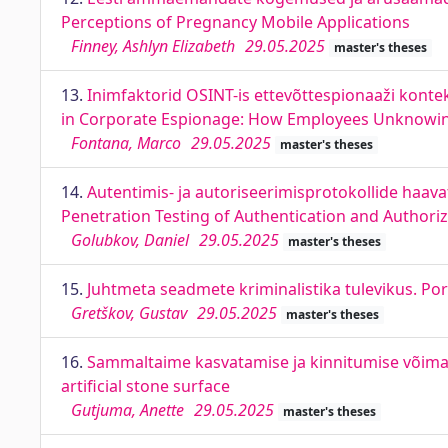
Perceptions of Pregnancy Mobile Applications
Finney, Ashlyn Elizabeth
29.05.2025
master's theses
13.
Inimfaktorid OSINT-is ettevõttespionaaži kontek
in Corporate Espionage: How Employees Unknowingl
Fontana, Marco
29.05.2025
master's theses
14.
Autentimis- ja autoriseerimisprotokollide haav
Penetration Testing of Authentication and Authoriz
Golubkov, Daniel
29.05.2025
master's theses
15.
Juhtmeta seadmete kriminalistika tulevikus. Por
Gretškov, Gustav
29.05.2025
master's theses
16.
Sammaltaime kasvatamise ja kinnitumise võimalu
artificial stone surface
Gutjuma, Anette
29.05.2025
master's theses