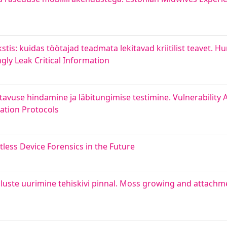
stis: kuidas töötajad teadmata lekitavad kriitilist teavet.
y Leak Critical Information
atavuse hindamine ja läbitungimise testimine. Vulnerabilit
ation Protocols
tless Device Forensics in the Future
ste uurimine tehiskivi pinnal. Moss growing and attachmen