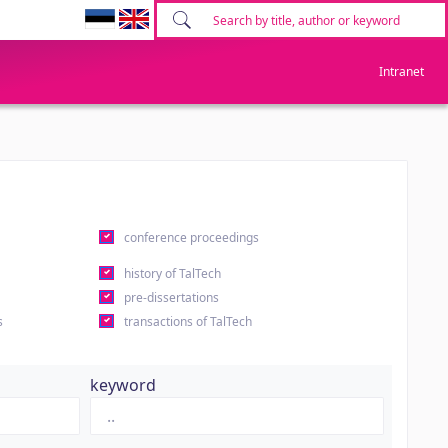
Intranet
conference proceedings
history of TalTech
pre-dissertations
s
transactions of TalTech
keyword