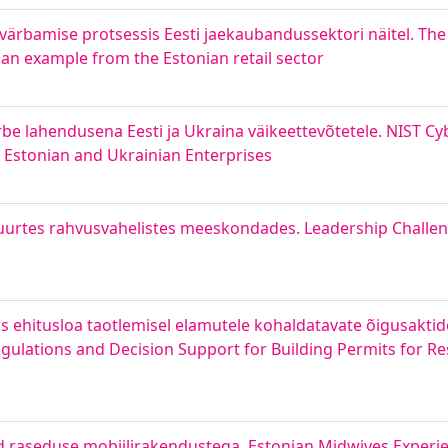
ärbamise protsessis Eesti jaekaubandussektori näitel. The 
an example from the Estonian retail sector
rbe lahendusena Eesti ja Ukraina väikeettevõtetele. NIST 
d Estonian and Ukrainian Enterprises
 suurtes rahvusvahelistes meeskondades. Leadership Challe
s ehitusloa taotlemisel elamutele kohaldatavate õigusaktid
gulations and Decision Support for Building Permits for Res
aseduse mobiilirakendustega. Estonian Midwives Experie