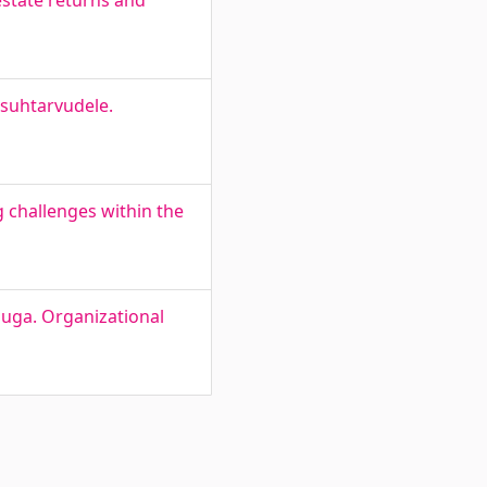
estate returns and
ssuhtarvudele.
 challenges within the
luga. Organizational