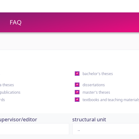
FAQ
s
bachelor's theses
a theses
dissertations
 publications
master's theses
rds
textbooks and teaching material
upervisor/editor
structural unit