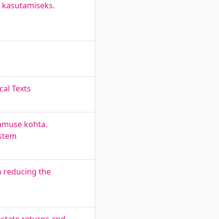
s kasutamiseks.
cal Texts
vamuse kohta.
ystem
n reducing the