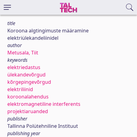
title
Koroona algtingimuste määramine
elektriülekandeliinidel
author
Metusala, Tiit
keywords
elektriedastus
ülekandevõrgud
kõrgepingevõrgud
elektriliinid
koroonalahendus
elektromagnetiline interferents
projektiaruanded
publisher
Tallinna Polütehniline Instituut
publishing year