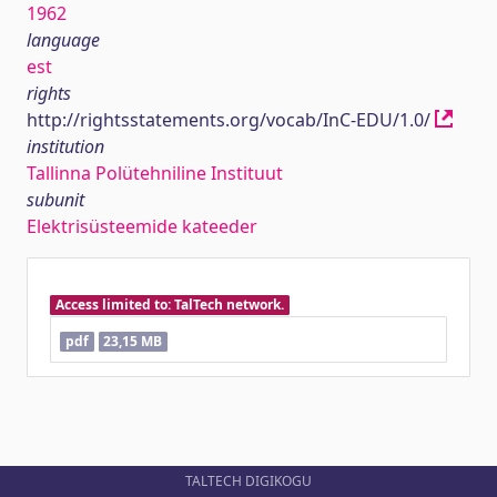
1962
language
est
rights
http://rightsstatements.org/vocab/InC-EDU/1.0/
institution
Tallinna Polütehniline Instituut
subunit
Elektrisüsteemide kateeder
Access limited to: TalTech network.
pdf
23,15 MB
TALTECH DIGIKOGU