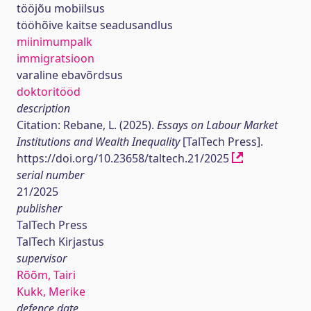
tööjõu mobiilsus
tööhõive kaitse seadusandlus
miinimumpalk
immigratsioon
varaline ebavõrdsus
doktoritööd
description
Citation: Rebane, L. (2025).
Essays on Labour Market
Institutions and Wealth Inequality
[TalTech Press].
https://doi.org/10.23658/taltech.21/2025
serial number
21/2025
publisher
TalTech Press
TalTech Kirjastus
supervisor
Rõõm, Tairi
Kukk, Merike
defence date