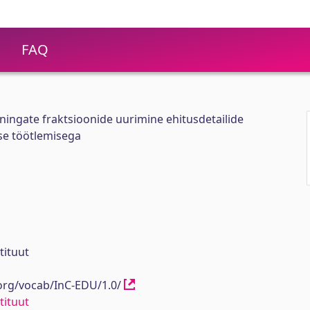
FAQ
ningate fraktsioonide uurimine ehitusdetailide
se töötlemisega
tituut
.org/vocab/InC-EDU/1.0/
tituut