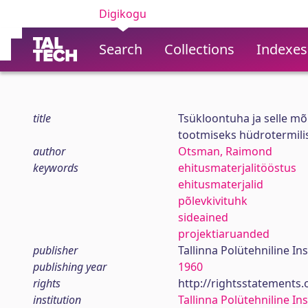
Digikogu
Search
Collections
Indexes
title
Tsükloontuha ja selle mõ
tootmiseks hüdrotermili
author
Otsman, Raimond
keywords
ehitusmaterjalitööstus
ehitusmaterjalid
põlevkivituhk
sideained
projektiaruanded
publisher
Tallinna Polütehniline Ins
publishing year
1960
rights
http://rightsstatements
institution
Tallinna Polütehniline Ins