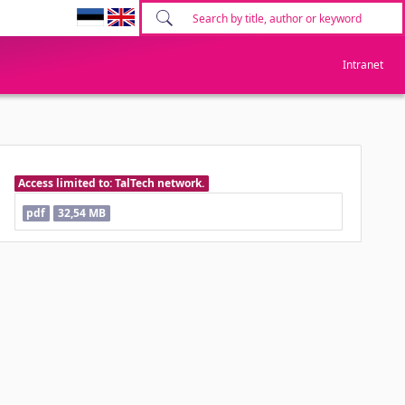
Intranet
Access limited to: TalTech network.
pdf
32,54 MB