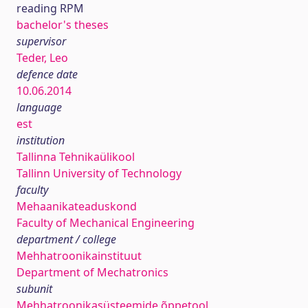
reading RPM
bachelor's theses
supervisor
Teder, Leo
defence date
10.06.2014
language
est
institution
Tallinna Tehnikaülikool
Tallinn University of Technology
faculty
Mehaanikateaduskond
Faculty of Mechanical Engineering
department / college
Mehhatroonikainstituut
Department of Mechatronics
subunit
Mehhatroonikasüsteemide õppetool