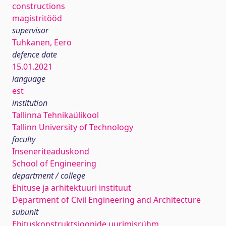
constructions
magistritööd
supervisor
Tuhkanen, Eero
defence date
15.01.2021
language
est
institution
Tallinna Tehnikaülikool
Tallinn University of Technology
faculty
Inseneriteaduskond
School of Engineering
department / college
Ehituse ja arhitektuuri instituut
Department of Civil Engineering and Architecture
subunit
Ehituskonstruktsioonide uurimisrühm