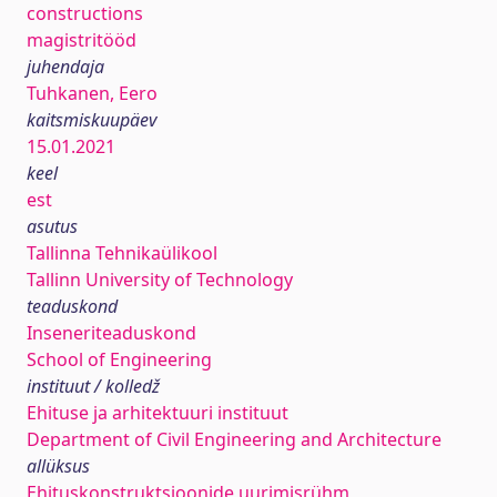
constructions
magistritööd
juhendaja
Tuhkanen, Eero
kaitsmiskuupäev
15.01.2021
keel
est
asutus
Tallinna Tehnikaülikool
Tallinn University of Technology
teaduskond
Inseneriteaduskond
School of Engineering
instituut / kolledž
Ehituse ja arhitektuuri instituut
Department of Civil Engineering and Architecture
allüksus
Ehituskonstruktsioonide uurimisrühm