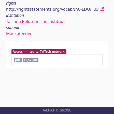
rights
http://rightsstatements.org/vocab/InC-EDU/1.0/
institution
Tallinna Polütehniline Instituut
subunit
Mäekateeder
Access limited to: TalTech network.
pdf
12,57 MB
TALTECH DIGIKOGU