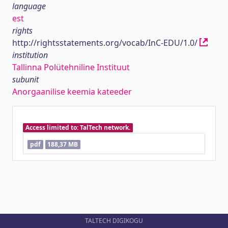
language
est
rights
http://rightsstatements.org/vocab/InC-EDU/1.0/
institution
Tallinna Polütehniline Instituut
subunit
Anorgaanilise keemia kateeder
Access limited to: TalTech network.
pdf
188,37 MB
TALTECH DIGIKOGU