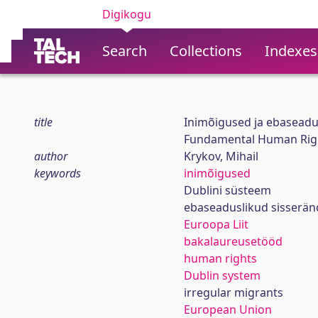
Digikogu
Search
Collections
Indexes
title
Inimõigused ja ebaseadu
Fundamental Human Right
author
Krykov, Mihail
keywords
inimõigused
Dublini süsteem
ebaseaduslikud sisserän
Euroopa Liit
bakalaureusetööd
human rights
Dublin system
irregular migrants
European Union