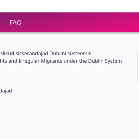
FAQ
slikud sisserändajad Dublini süsteemis
s and Irregular Migrants under the Dublin System
dajad