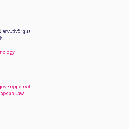
 arvutivõrgus
rk
hnology
s
guse õppetool
uropean Law