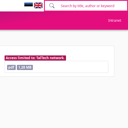
Intranet
Access limited to: TalTech network.
pdf
1,28 MB