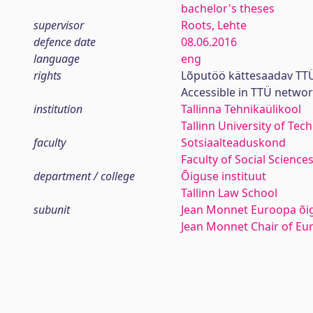
bachelor's theses
supervisor
Roots, Lehte
defence date
08.06.2016
language
eng
rights
Lõputöö kättesaadav TTÜ
Accessible in TTÜ netwo
institution
Tallinna Tehnikaülikool
Tallinn University of Tec
faculty
Sotsiaalteaduskond
Faculty of Social Science
department / college
Õiguse instituut
Tallinn Law School
subunit
Jean Monnet Euroopa õi
Jean Monnet Chair of E