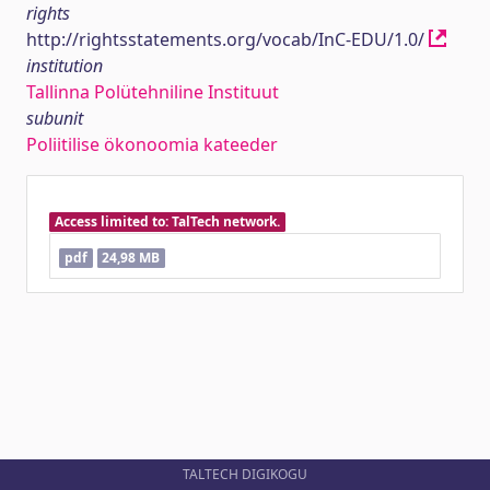
rights
http://rightsstatements.org/vocab/InC-EDU/1.0/
institution
Tallinna Polütehniline Instituut
subunit
Poliitilise ökonoomia kateeder
Access limited to: TalTech network.
pdf
24,98 MB
TALTECH DIGIKOGU