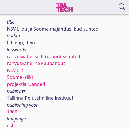
title
NSV Liidu ja Soome majanduslikud suhted
author
Otsepp, Rein
keywords
rahvusvahelised majandussuhted
rahvusvaheline kaubandus
NSV Liit
Soome (riik)
projektiaruanded
publisher
Tallinna Polütehniline Instituut
publishing year
1963
language
est