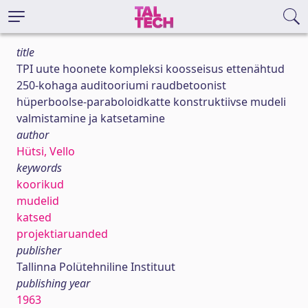
title
TPI uute hoonete kompleksi koosseisus ettenähtud
250-kohaga auditooriumi raudbetoonist
hüperboolse-paraboloidkatte konstruktiivse mudeli
valmistamine ja katsetamine
author
Hütsi, Vello
keywords
koorikud
mudelid
katsed
projektiaruanded
publisher
Tallinna Polütehniline Instituut
publishing year
1963