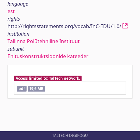
language
est
rights
http://rightsstatements.org/vocab/InC-EDU/1.0/
institution
Tallinna Polütehniline Instituut
subunit
Ehituskonstruktsioonide kateeder
Access limited to: TalTech network.
pdf
19,6 MB
TALTECH DIGIKOGU