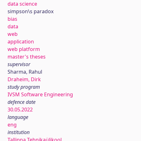
data science
simpson\s paradox
bias
data
web
application
web platform
master's theses
supervisor
Sharma, Rahul
Draheim, Dirk
study program
IVSM Software Engineering
defence date
30.05.2022
language
eng
institution
Tallinna Tehnikaülikool