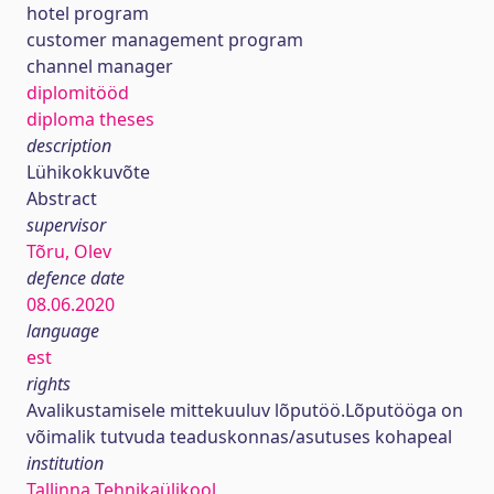
hotel program
customer management program
channel manager
diplomitööd
diploma theses
description
Lühikokkuvõte
Abstract
supervisor
Tõru, Olev
defence date
08.06.2020
language
est
rights
Avalikustamisele mittekuuluv lõputöö.Lõputööga on
võimalik tutvuda teaduskonnas/asutuses kohapeal
institution
Tallinna Tehnikaülikool