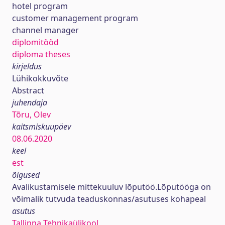
hotel program
customer management program
channel manager
diplomitööd
diploma theses
kirjeldus
Lühikokkuvõte
Abstract
juhendaja
Tõru, Olev
kaitsmiskuupäev
08.06.2020
keel
est
õigused
Avalikustamisele mittekuuluv lõputöö.Lõputööga on
võimalik tutvuda teaduskonnas/asutuses kohapeal
asutus
Tallinna Tehnikaülikool