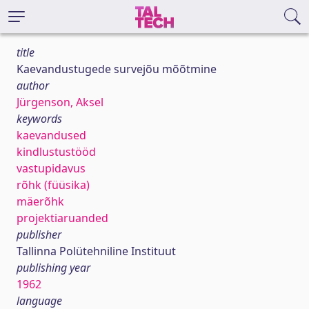
title
Kaevandustugede survejõu mõõtmine
author
Jürgenson, Aksel
keywords
kaevandused
kindlustustööd
vastupidavus
rõhk (füüsika)
mäerõhk
projektiaruanded
publisher
Tallinna Polütehniline Instituut
publishing year
1962
language