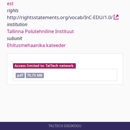
est
rights
http://rightsstatements.org/vocab/InC-EDU/1.0/
institution
Tallinna Polütehniline Instituut
subunit
Ehitusmehaanika kateeder
Access limited to: TalTech network.
pdf
70,75 MB
TALTECH DIGIKOGU