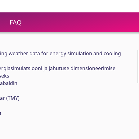
FAQ
ng weather data for energy simulation and cooling
giasimulatsiooni ja jahutuse dimensioneerimise
seks
habaldin
ear (TMY)
n