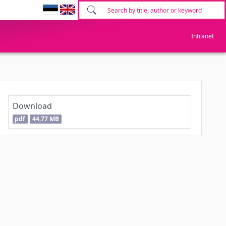
Intranet
Download
pdf
44,77 MB