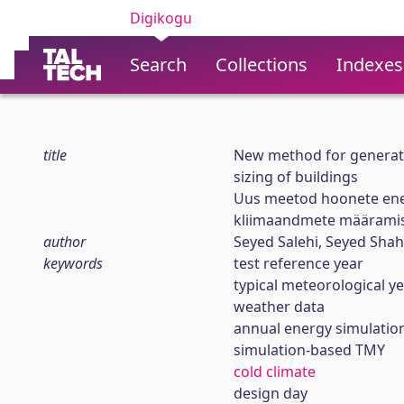
Digikogu
Search
Collections
Indexes
title
New method for generati
sizing of buildings
Uus meetod hoonete ener
kliimaandmete määrami
author
Seyed Salehi, Seyed Sha
keywords
test reference year
typical meteorological y
weather data
annual energy simulatio
simulation-based TMY
cold climate
design day