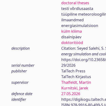
doctoral theses
testi võrdlusaasta
tüüpiline meteoroloogili
ilmaandmed
energiasimulatsioon
külm kliima
disainipäev
doktoritööd
description
Citation: Seyed Salehi, S. 
energy simulation and cooli
https://doi.org/10.23658
serial number
29/2026
publisher
TalTech Press
TalTech Kirjastus
supervisor
Thalfeldt, Martin
Kurnitski, Jarek
defence date
27.05.2026
identifier
https://digikogu.taltec
ISBN 978-9916-80-499-5 (