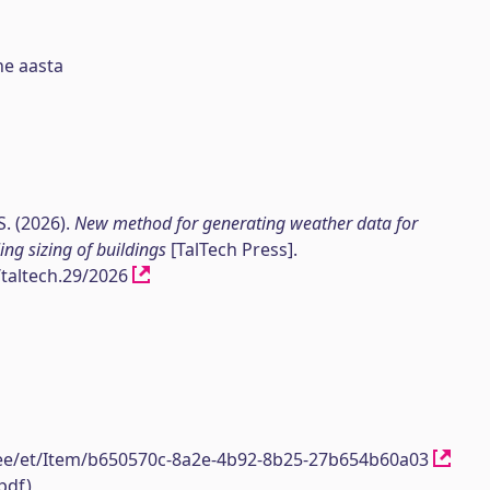
ne aasta
S. (2026).
New method for generating weather data for
ng sizing of buildings
[TalTech Press].
/taltech.29/2026
h.ee/et/Item/b650570c-8a2e-4b92-8b25-27b654b60a03
pdf)