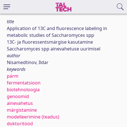
title
Application of 13C and fluorescence labeling in
metabolic studies of Saccharomyces spp
13C- ja fluoressentsmärgise kasutamine
Saccharomyces spp ainevahetuse uurimisel
author
Nisamedtinov, Ildar
keywords
pärm
fermentatsioon
biotehnoloogia
genoomid
ainevahetus
märgistamine
modelleerimine (teadus)
doktoritööd