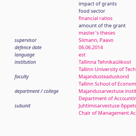
impact of grants
food sector
financial ratios
amount of the grant
master's theses
supervisor
Siimann, Paavo
defence date
06.06.2014
language
est
institution
Tallinna Tehnikaülikool
Tallinn University of Tec
faculty
Majandusteaduskond
Tallinn School of Econom
department / college
Majandusarvestuse insti
Department of Accounti
subunit
Juhtimisarvestuse õppet
Chair of Management Ac