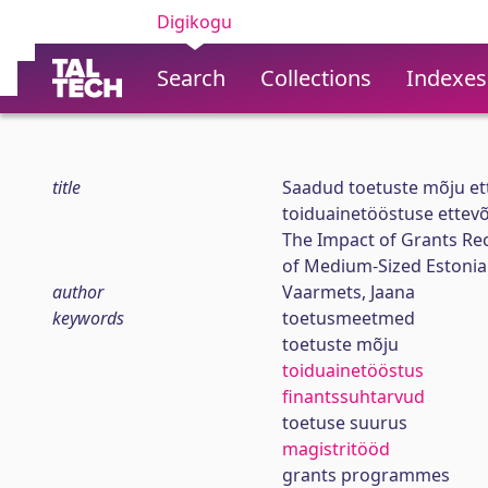
Digikogu
Search
Collections
Indexes
title
Saadud toetuste mõju ett
toiduainetööstuse ettevõ
The Impact of Grants Rec
of Medium-Sized Estonia
author
Vaarmets, Jaana
keywords
toetusmeetmed
toetuste mõju
toiduainetööstus
finantssuhtarvud
toetuse suurus
magistritööd
grants programmes