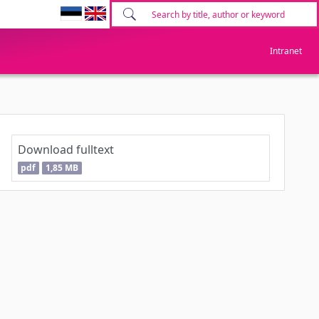
Intranet
Download fulltext
pdf
1,85 MB