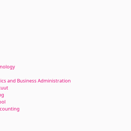
hnology
ics and Business Administration
tuut
ng
ool
counting