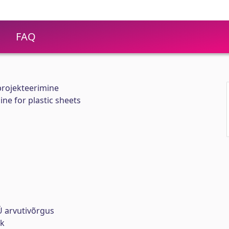
FAQ
projekteerimine
e for plastic sheets
 arvutivõrgus
rk