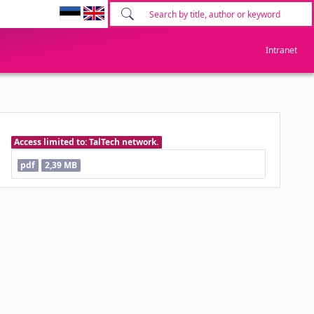
Intranet
Access limited to: TalTech network.
pdf
2,39 MB