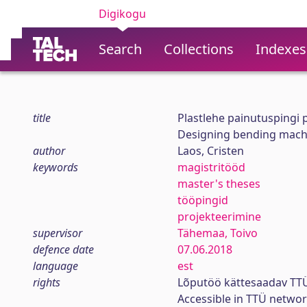
Digikogu
Search
Collections
Indexes
title
Plastlehe painutuspingi 
Designing bending machin
author
Laos, Cristen
keywords
magistritööd
master's theses
tööpingid
projekteerimine
supervisor
Tähemaa, Toivo
defence date
07.06.2018
language
est
rights
Lõputöö kättesaadav TTÜ
Accessible in TTÜ netwo