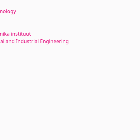
hnology
ika instituut
l and Industrial Engineering