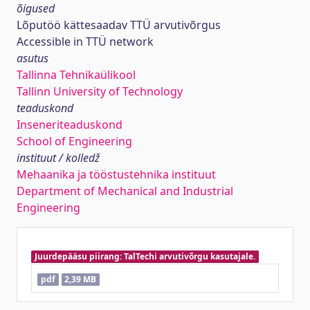
õigused
Lõputöö kättesaadav TTÜ arvutivõrgus
Accessible in TTÜ network
asutus
Tallinna Tehnikaülikool
Tallinn University of Technology
teaduskond
Inseneriteaduskond
School of Engineering
instituut / kolledž
Mehaanika ja tööstustehnika instituut
Department of Mechanical and Industrial
Engineering
Juurdepääsu piirang: TalTechi arvutivõrgu kasutajale.
pdf
2,39 MB