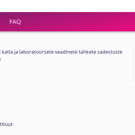
FAQ
 I katla ja laboratoorsete seadmete tahkete sadestuste
e
tituut