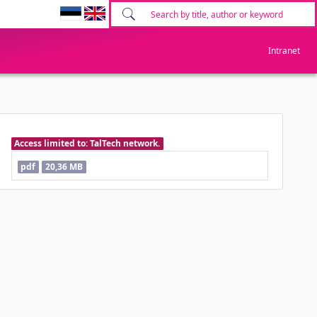
Intranet
Access limited to: TalTech network.
pdf
20,36 MB