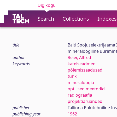
Digikogu
Search
Collections
Indexes
title
Balti Soojuselektrijaama
mineraloogiline uurimin
author
Reier, Alfred
keywords
katelseadmed
põlemissaadused
tuhk
mineraloogia
optilised meetodid
radiograafia
projektiaruanded
publisher
Tallinna Polütehniline Ins
publishing year
1962