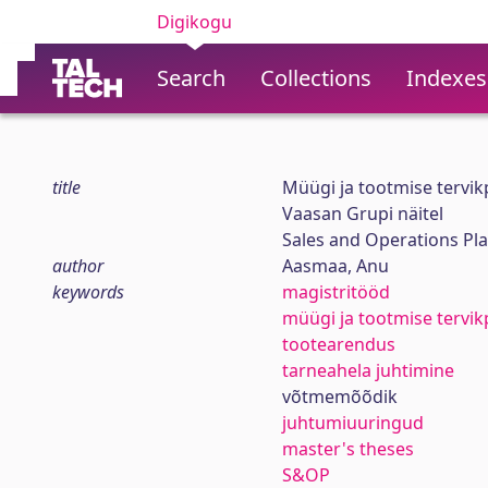
Digikogu
Search
Collections
Indexes
title
Müügi ja tootmise tervi
Vaasan Grupi näitel
Sales and Operations Pl
author
Aasmaa, Anu
keywords
magistritööd
müügi ja tootmise tervi
tootearendus
tarneahela juhtimine
võtmemõõdik
juhtumiuuringud
master's theses
S&OP