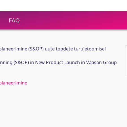
FAQ
kplaneerimine (S&OP) uute toodete turuletoomisel
anning (S&OP) in New Product Launch in Vaasan Group
kplaneerimine