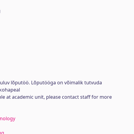
g
uuluv lõputöö. Lõputööga on võimalik tutvuda
kohapeal
ble at academic unit, please contact staff for more
hnology
ng