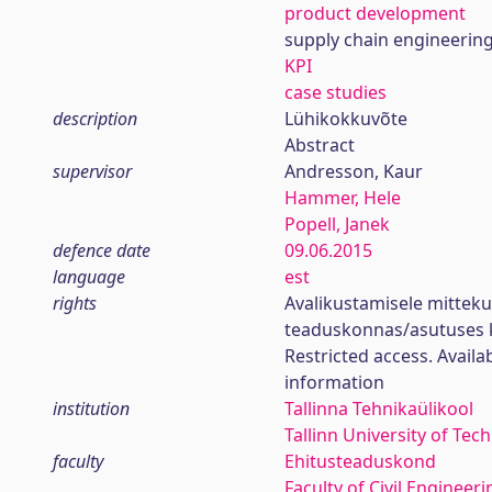
product development
supply chain engineerin
KPI
case studies
description
Lühikokkuvõte
Abstract
supervisor
Andresson, Kaur
Hammer, Hele
Popell, Janek
defence date
09.06.2015
language
est
rights
Avalikustamisele mittek
teaduskonnas/asutuses 
Restricted access. Availa
information
institution
Tallinna Tehnikaülikool
Tallinn University of Tec
faculty
Ehitusteaduskond
Faculty of Civil Engineeri