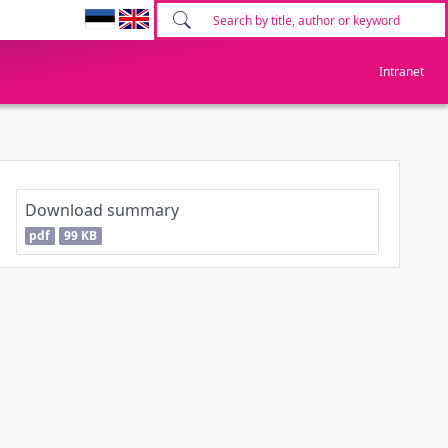
Intranet
Download summary
pdf
99 KB