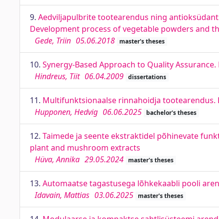
9.
Aedviljapulbrite tootearendus ning antioksüdant
Development process of vegetable powders and their
Gede, Triin
05.06.2018
master's theses
10.
Synergy-Based Approach to Quality Assurance. 
Hindreus, Tiit
06.04.2009
dissertations
11.
Multifunktsionaalse rinnahoidja tootearendus.
Hupponen, Hedvig
06.06.2025
bachelor's theses
12.
Taimede ja seente ekstraktidel põhinevate funk
plant and mushroom extracts
Hüva, Annika
29.05.2024
master's theses
13.
Automaatse tagastusega lõhkekaabli pooli aren
Idavain, Mattias
03.06.2025
master's theses