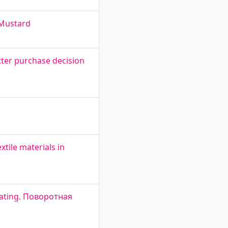
 Mustard
itter purchase decision
tile materials in
eating. Поворотная