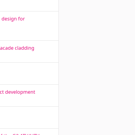
d design for
facade cladding
uct development