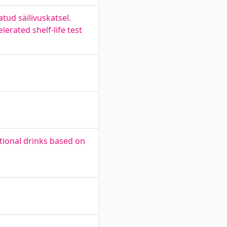
tud säilivuskatsel.
erated shelf-life test
tional drinks based on