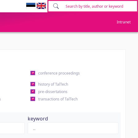
Intranet
conference proceedings
history of TalTech
pre-dissertations
s
transactions of TalTech
keyword