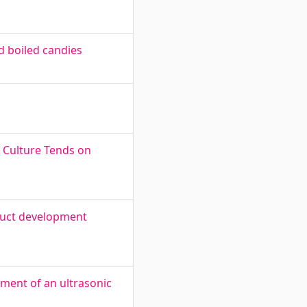
m
d boiled candies
f Culture Tends on
oduct development
ment of an ultrasonic