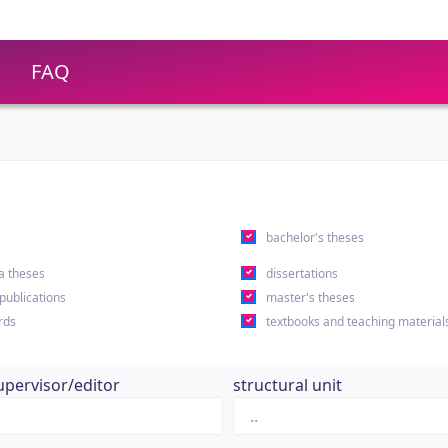
FAQ
s
bachelor's theses
a theses
dissertations
 publications
master's theses
rds
textbooks and teaching material
upervisor/editor
structural unit