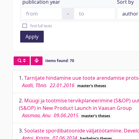
publication year
Sort by
-
find full texts
Apply
items found: 70
1.
Tarnijate hindamine uue toote arendamise prot
Aadli, Tõnis
22.01.2016
master's theses
2.
Müügi ja tootmise tervikplaneerimine (S&OP) uut
(S&OP) in New Product Launch in Vaasan Group
Aasmaa, Anu
09.06.2015
master's theses
3.
Soolaste spordibatoonide väljatöötamine. Develo
Antoi, Kristin
07.06.2024
bachelor's theses