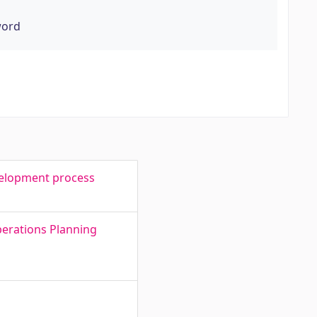
word
velopment process
perations Planning