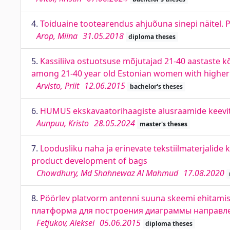
4.
Toiduaine tootearendus ahjuõuna sinepi näitel
Arop, Miina
31.05.2018
diploma theses
5.
Kassiliiva ostuotsuse mõjutajad 21-40 aastaste kõ
among 21-40 year old Estonian women with higher
Arvisto, Priit
12.06.2015
bachelor's theses
6.
HUMUS ekskavaatorihaagiste alusraamide keevita
Aunpuu, Kristo
28.05.2024
master's theses
7.
Loodusliku naha ja erinevate tekstiilmaterjalide 
product development of bags
Chowdhury, Md Shahnewaz Al Mahmud
17.08.2020
8.
Pöörlev platvorm antenni suuna skeemi ehitamis
платформа для построения диаграммы направл
Fetjukov, Aleksei
05.06.2015
diploma theses