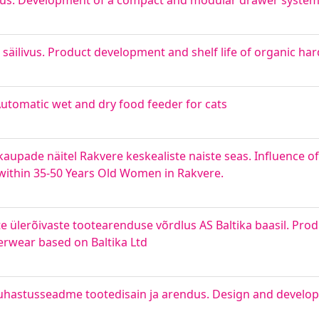
dus. Development of a compact and modular drawer syste
ilivus. Product development and shelf life of organic har
Automatic wet and dry food feeder for cats
kaupade näitel Rakvere keskealiste naiste seas. Influence o
ithin 35-50 Years Old Women in Rakvere.
te ülerõivaste tootearenduse võrdlus AS Baltika baasil. Pr
rwear based on Baltika Ltd
puhastusseadme tootedisain ja arendus. Design and develop