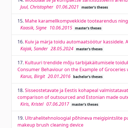
14.
Modulaarse ja kompaktse sahtlisüsteemi aren
Juul, Christopher
01.06.2021
master's theses
15.
Mahe karamellkompvekkide tootearendus ning sä
Kaasik, Signe
10.06.2015
master's theses
16.
Kuiv ja märja toidu automaatsöötur kassidele. 
Kajak, Sander
28.05.2024
master's theses
17.
Kultuuri trendide mõju tarbijakäitumisele toidu
Consumer Behaviour on the Example of Groceries w
Karus, Birgit
20.01.2016
bachelor's theses
18.
Sisseostetavate ja Eestis kohapeal valmistatava
comparison of outsourced and Estonian made oute
Kiris, Kristel
07.06.2017
master's theses
19.
Ultrahelitehnoloogial põhineva meigipintslite 
makeup brush cleaning device