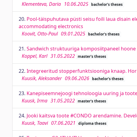
Klementeva, Daria
10.06.2025
bachelor's theses
20.
Pool-täispuhutava püsti seisu foili laua disain 
accommodating electronics
Koovit, Otto-Paul
09.01.2025
bachelor's theses
21.
Sandwich struktuuriga komposiitpaneel hoone 
Koppel, Karl
31.05.2022
master's theses
22.
Integreeritud stopperfunktsiooniga knaap. Horn
Kuusik, Aleksander
09.06.2026
bachelor's theses
23.
Kanepiseemnejoogi tehnoloogia uuring ja toot
Kuusk, Irma
31.05.2022
master's theses
24.
Jooki kaitsva toote #CONDO arendamine. Devel
Kuusk, Taavi
07.06.2021
diploma theses