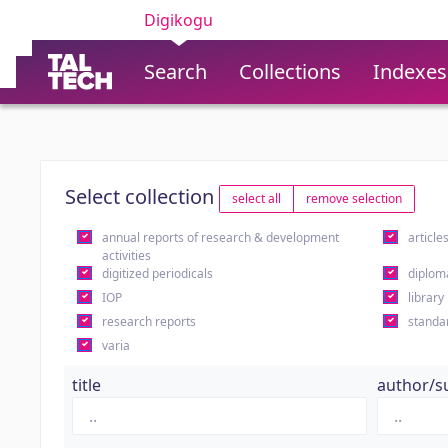
Digikogu
Search
Collections
Indexes
Select collection
select all
remove selection
annual reports of research & development
article
activities
digitized periodicals
diplom
IOP
library
research reports
standa
varia
title
author/s