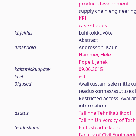
product development
supply chain engineerin
KPI
case studies
kirjeldus
Lühikokkuvõte
Abstract
juhendaja
Andresson, Kaur
Hammer, Hele
Popell, Janek
kaitsmiskuupäev
09.06.2015
keel
est
õigused
Avalikustamisele mittek
teaduskonnas/asutuses 
Restricted access. Availa
information
asutus
Tallinna Tehnikaülikool
Tallinn University of Tec
teaduskond
Ehitusteaduskond
Faculty of Civil Engineeri