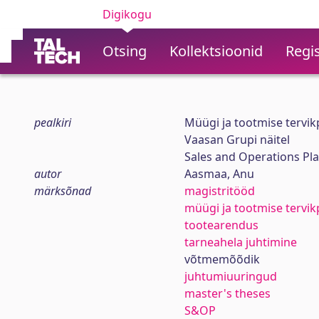
Digikogu
Otsing
Kollektsioonid
Regis
pealkiri
Müügi ja tootmise tervi
Vaasan Grupi näitel
Sales and Operations Pl
autor
Aasmaa, Anu
märksõnad
magistritööd
müügi ja tootmise tervi
tootearendus
tarneahela juhtimine
võtmemõõdik
juhtumiuuringud
master's theses
S&OP