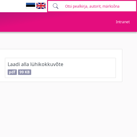
Intranet
Laadi alla lühikokkuvõte
pdf
99 KB