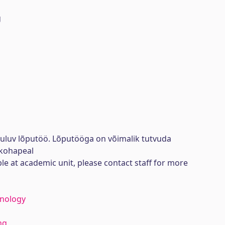
g
uuluv lõputöö. Lõputööga on võimalik tutvuda
kohapeal
ble at academic unit, please contact staff for more
hnology
ng