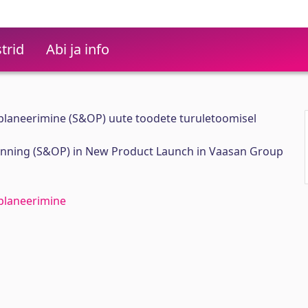
trid
Abi ja info
kplaneerimine (S&OP) uute toodete turuletoomisel
anning (S&OP) in New Product Launch in Vaasan Group
kplaneerimine