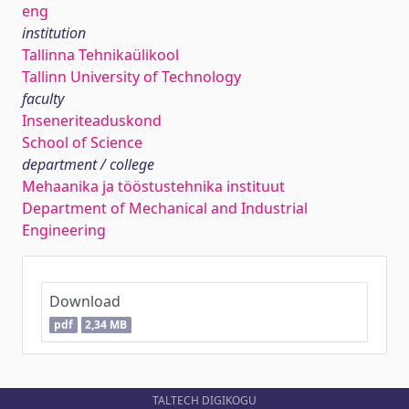
eng
institution
Tallinna Tehnikaülikool
Tallinn University of Technology
faculty
Inseneriteaduskond
School of Science
department / college
Mehaanika ja tööstustehnika instituut
Department of Mechanical and Industrial
Engineering
Download
pdf
2,34 MB
TALTECH DIGIKOGU