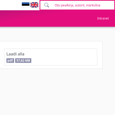
Intranet
Laadi alla
pdf
57,62 MB