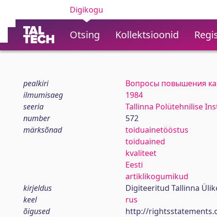
Digikogu
Otsing
Kollektsioonid
Regis
pealkiri
Вопросы повышения ка
ilmumisaeg
1984
seeria
Tallinna Polütehnilise In
number
572
märksõnad
toiduainetööstus
toiduained
kvaliteet
Eesti
artiklikogumikud
kirjeldus
Digiteeritud Tallinna Ül
keel
rus
õigused
http://rightsstatements.