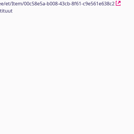
h.ee/et/Item/00c58e5a-b008-43cb-8f61-c9e561e638c2
tituut