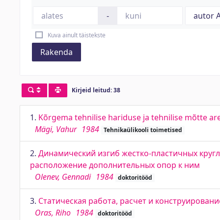
-
Kuva ainult täistekste
Rakenda
Kirjeid leitud: 38
1.
Kõrgema tehnilise hariduse ja tehnilise mõtte ar
Mägi, Vahur
1984
Tehnikaülikooli toimetised
2.
Динамический изгиб жестко-пластичных кругл
расположение дополнительных опор к ним
Olenev, Gennadi
1984
doktoritööd
3.
Статическая работа, расчет и конструирован
Oras, Riho
1984
doktoritööd