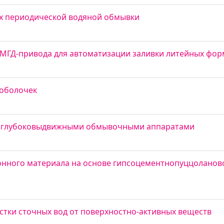
ях периодической водяной обмывки
 МГД-привода для автоматизации заливки литейных фор
 оболочек
ла глубоковыдвижными обмывочными аппаратами
онного материала на основе гипсоцементнопуццоланов
тки сточных вод от поверхностно-активных веществ