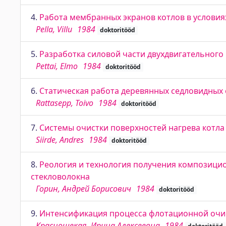
4.
Работа мембранных экранов котлов в услови
Pella, Villu
1984
doktoritööd
5.
Разработка силовой части двухдвигательного
Pettai, Elmo
1984
doktoritööd
6.
Статическая работа деревянных седловидных
Rattasepp, Toivo
1984
doktoritööd
7.
Системы очистки поверхностей нагрева кот
Siirde, Andres
1984
doktoritööd
8.
Реология и технология получения композици
стекловолокна
Горин, Андрей Борисович
1984
doktoritööd
9.
Интенсификация процесса флотационной очис
Краснощекая, Ирина Алексеевна
1984