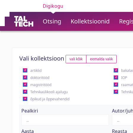
Digikogu
Otsing
Kollektsioonid
Regis
Vali kollektsioon
vali kõik
eemalda valik
artiklid
bakala
doktoritööd
IOP
magistritööd
raamat
Tehnikaülikooli ajalugu
Tehnika
õpikud ja õppevahendid
Pealkiri
Autor/ju
Aasta
Reasta