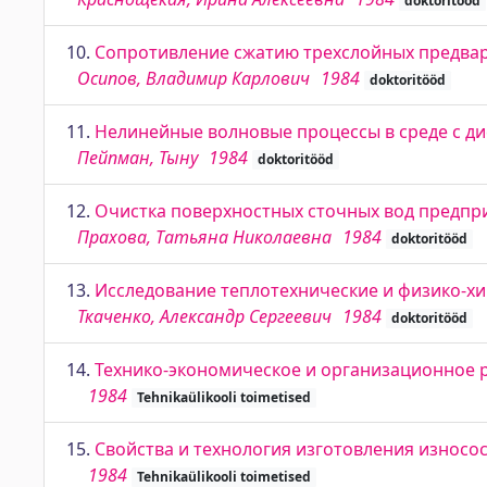
doktoritööd
10.
Сопротивление сжатию трехслойных предва
Осипов, Владимир Карлович
1984
doktoritööd
11.
Нелинейные волновые процессы в среде с д
Пейпман, Тыну
1984
doktoritööd
12.
Очистка поверхностных сточных вод предпр
Прахова, Татьяна Николаевна
1984
doktoritööd
13.
Исследование теплотехнические и физико-хи
Ткаченко, Александр Сергеевич
1984
doktoritööd
14.
Технико-экономическое и организационное 
1984
Tehnikaülikooli toimetised
15.
Свойства и технология изготовления износо
1984
Tehnikaülikooli toimetised