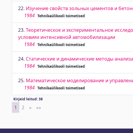
22.
Изучение свойств зольных цементов и бетон
1984
Tehnikaülikooli toimetised
23.
Теоретическое и экспериментальное исслед
условиях интенсивной автомобилизации
1984
Tehnikaülikooli toimetised
24.
Статические и динамические методы анализа
1984
Tehnikaülikooli toimetised
25.
Математическое моделирование и управлен
1984
Tehnikaülikooli toimetised
Kirjeid leitud: 38
1
2
»
Next
»»
Last