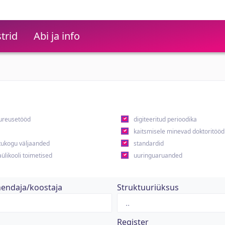
trid
Abi ja info
ureusetööd
digiteeritud perioodika
kaitsmisele minevad doktoritööd
ukogu väljaanded
standardid
ülikooli toimetised
uuringuaruanded
hendaja/koostaja
Struktuuriüksus
Register