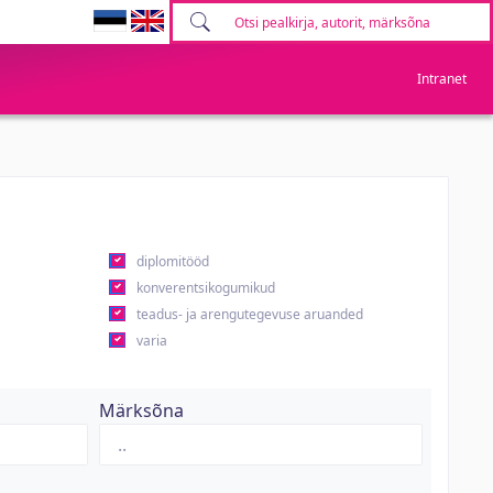
Intranet
diplomitööd
konverentsikogumikud
teadus- ja arengutegevuse aruanded
varia
Märksõna