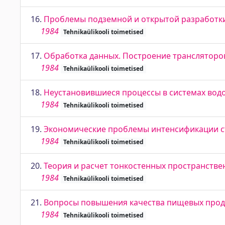
16.
Проблемы подземной и открытой разработки 
1984
Tehnikaülikooli toimetised
17.
Обработка данных. Построение транслятор
1984
Tehnikaülikooli toimetised
18.
Неустановившиеся процессы в системах вод
1984
Tehnikaülikooli toimetised
19.
Экономические проблемы интенсификации с
1984
Tehnikaülikooli toimetised
20.
Теория и расчет тонкостенных пространстве
1984
Tehnikaülikooli toimetised
21.
Вопросы повышения качества пищевых прод
1984
Tehnikaülikooli toimetised