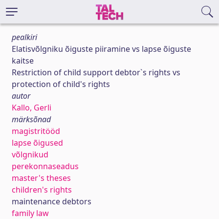
pealkiri
Elatisvõlgniku õiguste piiramine vs lapse õiguste
kaitse
Restriction of child support debtor`s rights vs
protection of child's rights
autor
Kallo, Gerli
märksõnad
magistritööd
lapse õigused
võlgnikud
perekonnaseadus
master's theses
children's rights
maintenance debtors
family law