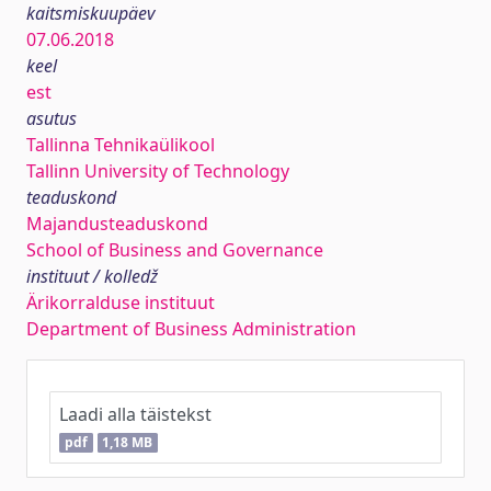
kaitsmiskuupäev
07.06.2018
keel
est
asutus
Tallinna Tehnikaülikool
Tallinn University of Technology
teaduskond
Majandusteaduskond
School of Business and Governance
instituut / kolledž
Ärikorralduse instituut
Department of Business Administration
Laadi alla täistekst
pdf
1,18 MB