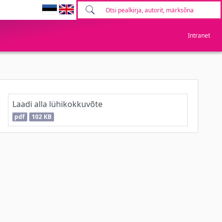
Intranet
Laadi alla lühikokkuvõte
pdf
102 KB