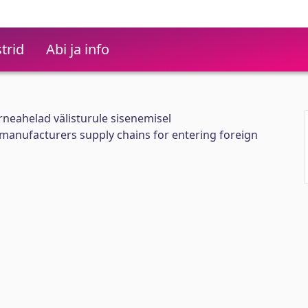
trid
Abi ja info
rneahelad välisturule sisenemisel
anufacturers supply chains for entering foreign