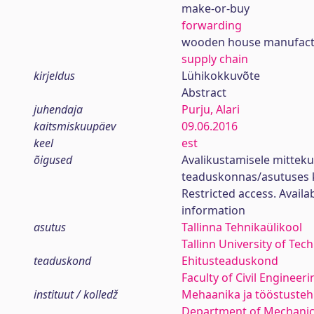
make-or-buy
forwarding
wooden house manufact
supply chain
kirjeldus
Lühikokkuvõte
Abstract
juhendaja
Purju, Alari
kaitsmiskuupäev
09.06.2016
keel
est
õigused
Avalikustamisele mittek
teaduskonnas/asutuses 
Restricted access. Availa
information
asutus
Tallinna Tehnikaülikool
Tallinn University of Tec
teaduskond
Ehitusteaduskond
Faculty of Civil Engineeri
instituut / kolledž
Mehaanika ja tööstustehn
Department of Mechanica