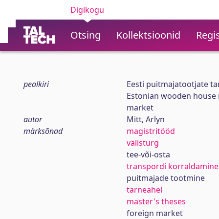
Digikogu
Otsing
Kollektsioonid
Regis
pealkiri
Eesti puitmajatootjate ta
Estonian wooden house m
market
autor
Mitt, Arlyn
märksõnad
magistritööd
välisturg
tee-või-osta
transpordi korraldamine
puitmajade tootmine
tarneahel
master's theses
foreign market