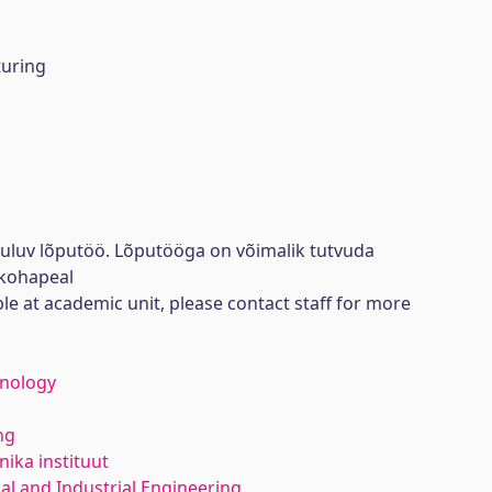
uring
uuluv lõputöö. Lõputööga on võimalik tutvuda
kohapeal
ble at academic unit, please contact staff for more
hnology
ng
ika instituut
l and Industrial Engineering