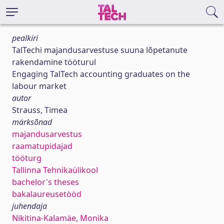
pealkiri
TalTechi majandusarvestuse suuna lõpetanute
rakendamine tööturul
Engaging TalTech accounting graduates on the
labour market
autor
Strauss, Timea
märksõnad
majandusarvestus
raamatupidajad
tööturg
Tallinna Tehnikaülikool
bachelor's theses
bakalaureusetööd
juhendaja
Nikitina-Kalamäe, Monika