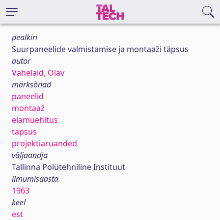
pealkiri
Suurpaneelide valmistamise ja montaaži täpsus
autor
Vahelaid, Olav
märksõnad
paneelid
montaaž
elamuehitus
täpsus
projektiaruanded
väljaandja
Tallinna Polütehniline Instituut
ilmumisaasta
1963
keel
est