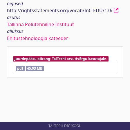
õigused
http://rightsstatements.org/vocab/InC-EDU/1.0/
asutus
Tallinna Polütehniline Instituut
allüksus
Ehitustehnoloogia kateeder
Juurdepääsu piirang: TalTechi arvutivõrgu kasutajale.
pdf
45,03 MB
TALTECH DIGIKOGU