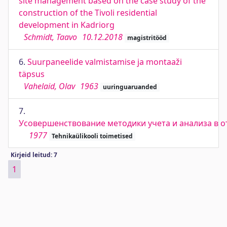
site management based on the case study of the
construction of the Tivoli residential
development in Kadriorg
Schmidt, Taavo
10.12.2018
magistritööd
6.
Suurpaneelide valmistamise ja montaaži
täpsus
Vahelaid, Olav
1963
uuringuaruanded
7.
Усовершенствование методики учета и анализа в о
1977
Tehnikaülikooli toimetised
Kirjeid leitud: 7
1