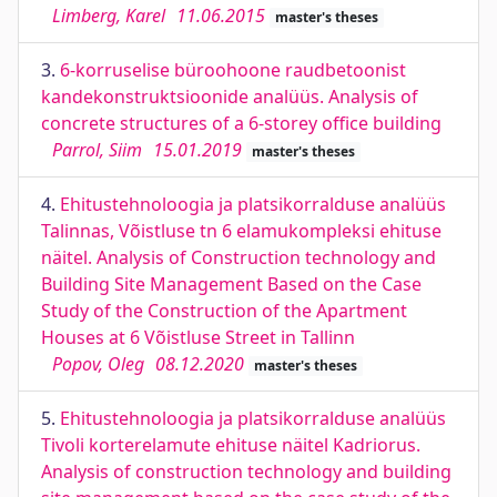
Limberg, Karel
11.06.2015
master's theses
3.
6-korruselise büroohoone raudbetoonist
kandekonstruktsioonide analüüs. Analysis of
concrete structures of a 6-storey office building
Parrol, Siim
15.01.2019
master's theses
4.
Ehitustehnoloogia ja platsikorralduse analüüs
Talinnas, Võistluse tn 6 elamukompleksi ehituse
näitel. Analysis of Construction technology and
Building Site Management Based on the Case
Study of the Construction of the Apartment
Houses at 6 Võistluse Street in Tallinn
Popov, Oleg
08.12.2020
master's theses
5.
Ehitustehnoloogia ja platsikorralduse analüüs
Tivoli korterelamute ehituse näitel Kadriorus.
Analysis of construction technology and building