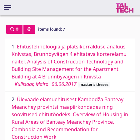
items found: 7
1.
Ehitustehnoloogia ja platsikorralduse analüüs
Knivstas, Brunnbyvägen 4 ehitatava korterelamu
näitel. Analysis of Construction Technology and
Building Site Management for the Apartment
Building at 4 Brunnbyvägen in Knivsta
Kullisaar, Mairo
06.06.2017
master's theses
2.
Ülevaade elamuehitusest Kambodža Banteay
Meanchey provintsi maapiirkondades ning
soovitused ehitutöödeks. Overview of Housing in
Rural Areas of Banteay Meanchey Province,
Cambodia and Recommendation for
Construction Work