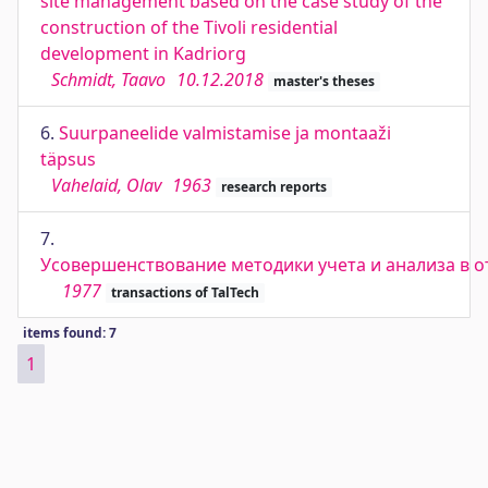
site management based on the case study of the
construction of the Tivoli residential
development in Kadriorg
Schmidt, Taavo
10.12.2018
master's theses
6.
Suurpaneelide valmistamise ja montaaži
täpsus
Vahelaid, Olav
1963
research reports
7.
Усовершенствование методики учета и анализа в о
1977
transactions of TalTech
items found: 7
1