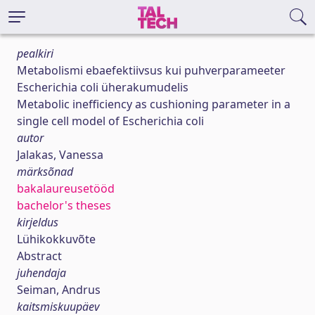
pealkiri
Metabolismi ebaefektiivsus kui puhverparameeter
Escherichia coli üherakumudelis
Metabolic inefficiency as cushioning parameter in a
single cell model of Escherichia coli
autor
Jalakas, Vanessa
märksõnad
bakalaureusetööd
bachelor's theses
kirjeldus
Lühikokkuvõte
Abstract
juhendaja
Seiman, Andrus
kaitsmiskuupäev