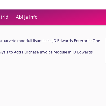
trid
Abi ja info
ostuarvete mooduli lisamiseks JD Edwards EnterpriseOne
lysis to Add Purchase Invoice Module in JD Edwards