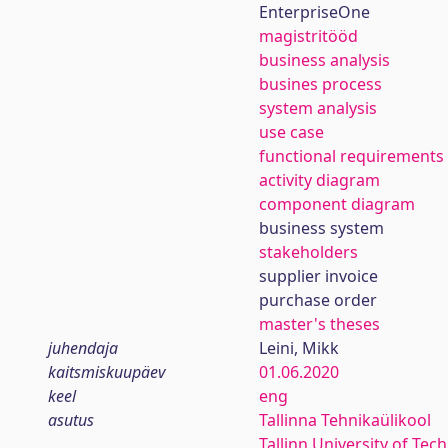
EnterpriseOne
magistritööd
business analysis
busines process
system analysis
use case
functional requirements
activity diagram
component diagram
business system
stakeholders
supplier invoice
purchase order
master's theses
juhendaja
Leini, Mikk
kaitsmiskuupäev
01.06.2020
keel
eng
asutus
Tallinna Tehnikaülikool
Tallinn University of Tec