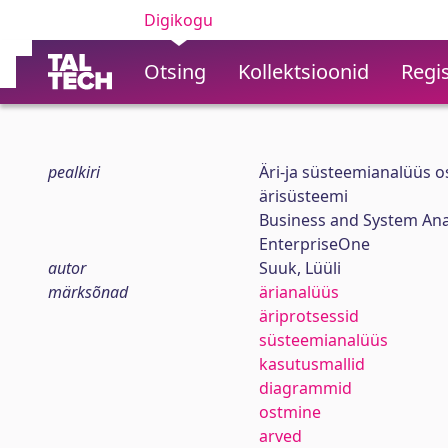
Digikogu
Otsing
Kollektsioonid
Regis
pealkiri
Äri-ja süsteemianalüüs 
ärisüsteemi
Business and System Ana
EnterpriseOne
autor
Suuk, Lüüli
märksõnad
ärianalüüs
äriprotsessid
süsteemianalüüs
kasutusmallid
diagrammid
ostmine
arved