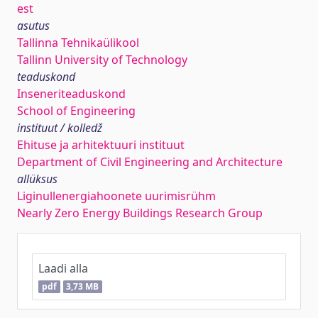
est
asutus
Tallinna Tehnikaülikool
Tallinn University of Technology
teaduskond
Inseneriteaduskond
School of Engineering
instituut / kolledž
Ehituse ja arhitektuuri instituut
Department of Civil Engineering and Architecture
allüksus
Liginullenergiahoonete uurimisrühm
Nearly Zero Energy Buildings Research Group
Laadi alla
pdf
3,73 MB