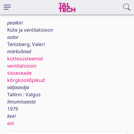
pealkiri
Küte ja ventilatsioon
autor
Tenisberg, Valeri
märksõnad
küttesüsteemid
ventilatsioon
sisseseade
kõrgkooliõpikud
väljaandja
Tallinn : Valgus
ilmumisaasta
1979
keel
est