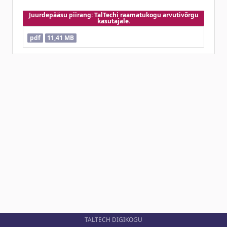
Juurdepääsu piirang: TalTechi raamatukogu arvutivõrgu
kasutajale.
pdf
11,41 MB
TALTECH DIGIKOGU