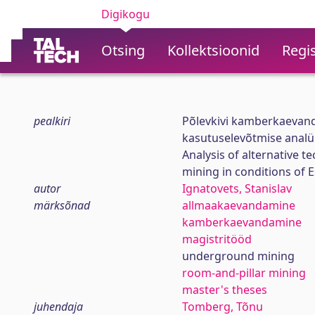
Digikogu
Otsing
Kollektsioonid
Regis
pealkiri
Põlevkivi kamberkaevand
kasutuselevõtmise analü
Analysis of alternative te
mining in conditions of 
autor
Ignatovets, Stanislav
märksõnad
allmaakaevandamine
kamberkaevandamine
magistritööd
underground mining
room-and-pillar mining
master's theses
juhendaja
Tomberg, Tõnu