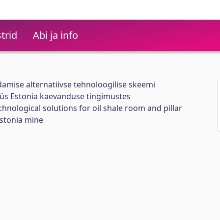
trid
Abi ja info
amise alternatiivse tehnoloogilise skeemi
üs Estonia kaevanduse tingimustes
chnological solutions for oil shale room and pillar
Estonia mine