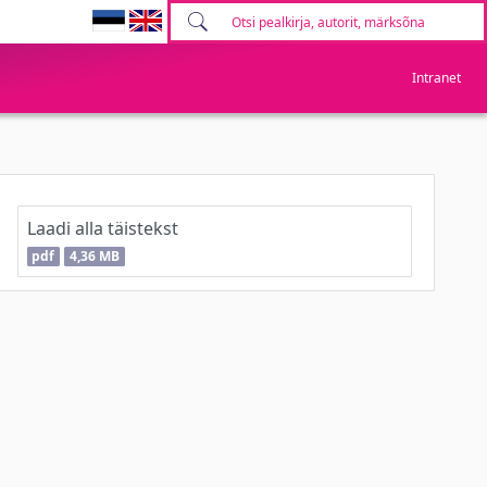
Intranet
Laadi alla täistekst
pdf
4,36 MB