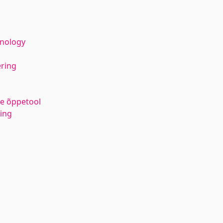
hnology
ering
e õppetool
ing