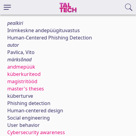
pealkiri
Inimkeskne andepüügituvastus
Human-Centered Phishing Detection
autor
Pavlica, Vito
märksõnad
andmepüük
küberkuriteod
magistritööd
master's theses
küber­turve
Phishing detection
Human-centered design
Social engineering
User behavior
Cybersecurity awareness