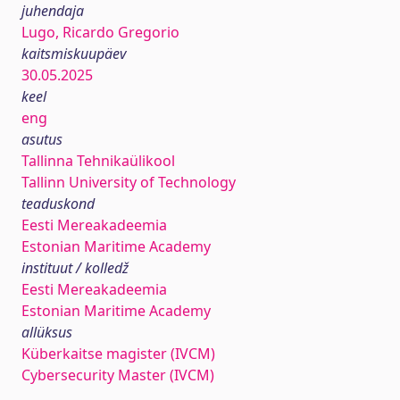
juhendaja
Lugo, Ricardo Gregorio
kaitsmiskuupäev
30.05.2025
keel
eng
asutus
Tallinna Tehnikaülikool
Tallinn University of Technology
teaduskond
Eesti Mereakadeemia
Estonian Maritime Academy
instituut / kolledž
Eesti Mereakadeemia
Estonian Maritime Academy
allüksus
Küberkaitse magister (IVCM)
Cybersecurity Master (IVCM)