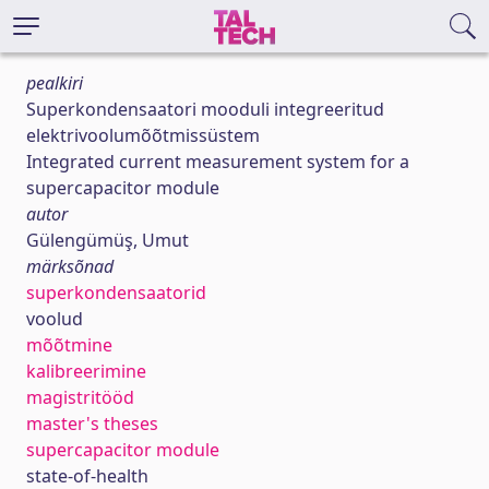
pealkiri
Superkondensaatori mooduli integreeritud
elektrivoolumõõtmissüstem
Integrated current measurement system for a
supercapacitor module
autor
Gülengümüş, Umut
märksõnad
superkondensaatorid
voolud
mõõtmine
kalibreerimine
magistritööd
master's theses
supercapacitor module
state-of-health