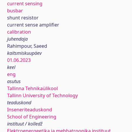
current sensing
busbar
shunt resistor
current sense amplifier
calibration
juhendaja
Rahimpour, Saeed
kaitsmiskuupäev
01.06.2023
keel
eng
asutus
Tallinna Tehnikaülikool
Tallinn University of Technology
teaduskond
Inseneriteaduskond
School of Engineering
instituut / kolledž
Elektroenergeetika ja mehhatroonika instituut