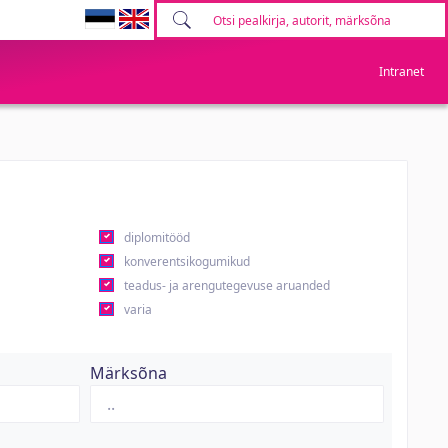
Intranet
diplomitööd
konverentsikogumikud
teadus- ja arengutegevuse aruanded
varia
Märksõna