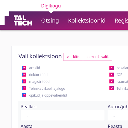
Digikogu
Otsing
Kollektsioonid
Regis
Vali kollektsioon
vali kõik
eemalda valik
artiklid
bakala
doktoritööd
IOP
magistritööd
raamat
Tehnikaülikooli ajalugu
Tehnika
õpikud ja õppevahendid
Pealkiri
Autor/ju
Aasta
Reasta