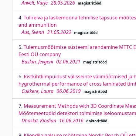
Anvelt, Varje
28.05.2026
magistritööd
4.
Tulirelva ja laskemoona tehnilise täpsuse mõõtes
and ammunition
Aus, Svenn
31.05.2022
magistritööd
5.
Tulemusmõõtmise süsteemi arendamine MTTC Ee
Eesti OÜ company
Baskin, Jevgeni
02.06.2021
magistritööd
6.
Ristkihtliimpuidust välisseinte välimõõtmised j
hygrothermal performance of cross laminated timb
Cukkere, Laura
06.06.2019
magistritööd
7.
Measurement Methods with 3D Coordinate Measu
Mõõtemeetodid detektori toimimise iseloomusta
Dhoska, Klodian
16.06.2016
doktoritööd
8.
Kliendilojaalsuse mõõtmine Nordic Beach OÜ ett