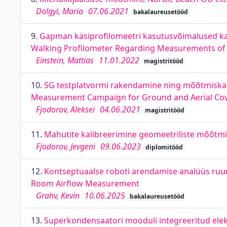
Dolgyi, Maria
07.06.2021
bakalaureusetööd
9.
Gapman käsiprofilomeetri kasutusvõimalused kat
Walking Profilometer Regarding Measurements of
Einstein, Mattias
11.01.2022
magistritööd
10.
5G testplatvormi rakendamine ning mõõtmiska
Measurement Campaign for Ground and Aerial Cov
Fjodorov, Aleksei
04.06.2021
magistritööd
11.
Mahutite kalibreerimine geomeetriliste mõõtm
Fjodorov, Jevgeni
09.06.2023
diplomitööd
12.
Kontseptuaalse roboti arendamise analüüs ruu
Room Airflow Measurement
Grahv, Kevin
10.06.2025
bakalaureusetööd
13.
Superkondensaatori mooduli integreeritud ele