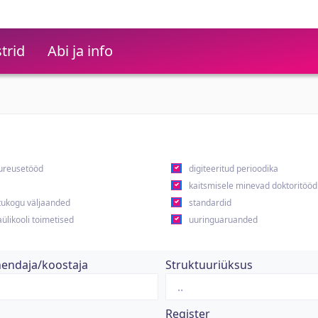
trid
Abi ja info
ureusetööd
digiteeritud perioodika
kaitsmisele minevad doktoritööd
ukogu väljaanded
standardid
ülikooli toimetised
uuringuaruanded
hendaja/koostaja
Struktuuriüksus
Register