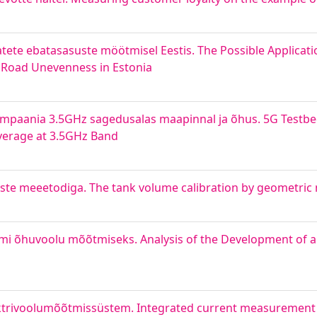
ete ebatasasuste möötmisel Eestis. The Possible Applicat
 Road Unevenness in Estonia
mpaania 3.5GHz sagedusalas maapinnal ja õhus. 5G Testb
erage at 3.5GHz Band
iste meeetodiga. The tank volume calibration by geometr
mi õhuvoolu mõõtmiseks. Analysis of the Development of a
ktrivoolumõõtmissüstem. Integrated current measurement 