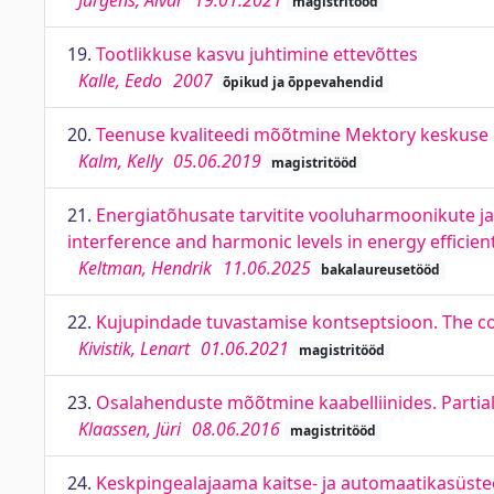
Jürgens, Aivar
19.01.2021
magistritööd
19.
Tootlikkuse kasvu juhtimine ettevõttes
Kalle, Eedo
2007
õpikud ja õppevahendid
20.
Teenuse kvaliteedi mõõtmine Mektory keskuse nä
Kalm, Kelly
05.06.2019
magistritööd
21.
Energiatõhusate tarvitite vooluharmoonikute ja 
interference and harmonic levels in energy efficient
Keltman, Hendrik
11.06.2025
bakalaureusetööd
22.
Kujupindade tuvastamise kontseptsioon. The co
Kivistik, Lenart
01.06.2021
magistritööd
23.
Osalahenduste mõõtmine kaabelliinides. Parti
Klaassen, Jüri
08.06.2016
magistritööd
24.
Keskpingealajaama kaitse- ja automaatikasüstee