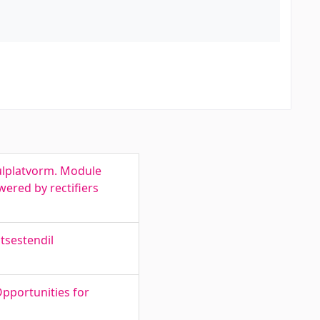
dulplatvorm. Module
wered by rectifiers
tsestendil
portunities for