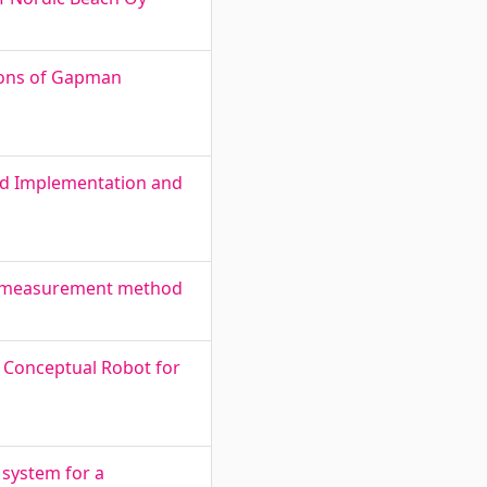
ions of Gapman
ed Implementation and
ic measurement method
 Conceptual Robot for
system for a