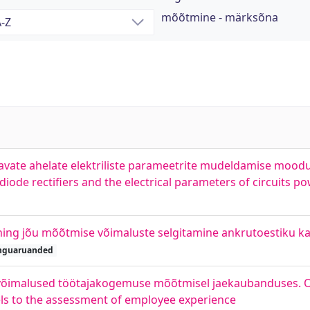
mõõtmine - märksõna
detavate ahelate elektriliste parameetrite mudeldamise moo
iode rectifiers and the electrical parameters of circuits po
g jõu mõõtmise võimaluste selgitamine ankrutoestiku ka
nguaruanded
õimalused töötajakogemuse mõõtmisel jaekaubanduses. Op
s to the assessment of employee experience