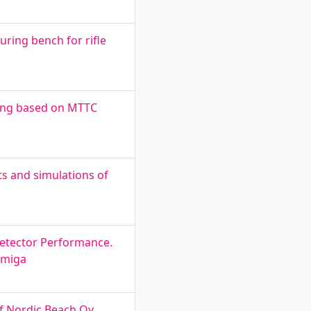
uring bench for rifle
ing based on MTTC
ts and simulations of
etector Performance.
emiga
of Nordic Beach Oy