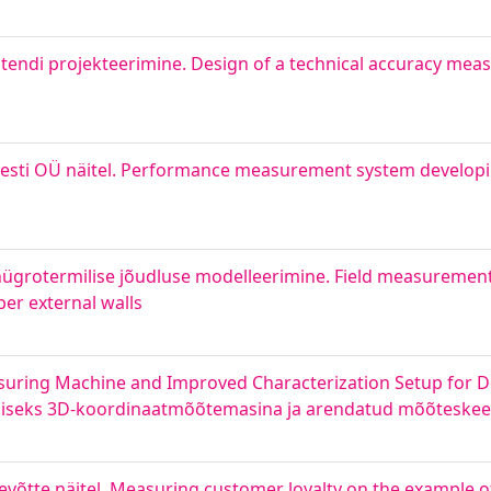
tendi projekteerimine. Design of a technical accuracy meas
sti OÜ näitel. Performance measurement system develop
a hügrotermilise jõudluse modelleerimine. Field measuremen
er external walls
ring Machine and Improved Characterization Setup for D
miseks 3D-koordinaatmõõtemasina ja arendatud mõõteske
evõtte näitel. Measuring customer loyalty on the example 