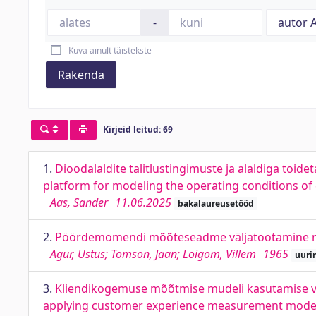
-
Kuva ainult täistekste
Rakenda
Kirjeid leitud: 69
1.
Dioodalaldite talitlustingimuste ja alaldiga toi
platform for modeling the operating conditions of d
Aas, Sander
11.06.2025
bakalaureusetööd
2.
Pöördemomendi mõõteseadme väljatöötamine nin
Agur, Ustus; Tomson, Jaan; Loigom, Villem
1965
uuri
3.
Kliendikogemuse mõõtmise mudeli kasutamise v
applying customer experience measurement model