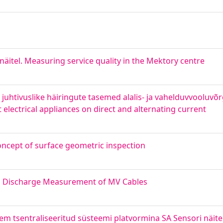
itel. Measuring service quality in the Mektory centre
juhtivuslike häiringute tasemed alalis- ja vahelduvvooluvõr
 electrical appliances on direct and alternating current
ncept of surface geometric inspection
al Discharge Measurement of MV Cables
m tsentraliseeritud süsteemi platvormina SA Sensori näitel