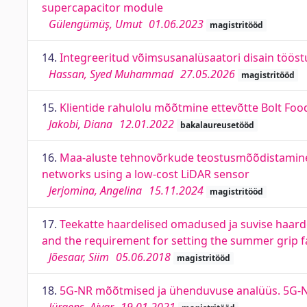
supercapacitor module
Gülengümüş, Umut
01.06.2023
magistritööd
14.
Integreeritud võimsusanalüsaatori disain tööstu
Hassan, Syed Muhammad
27.05.2026
magistritööd
15.
Klientide rahulolu mõõtmine ettevõtte Bolt Foo
Jakobi, Diana
12.01.2022
bakalaureusetööd
16.
Maa-aluste tehnovõrkude teostusmõõdistamine m
networks using a low-cost LiDAR sensor
Jerjomina, Angelina
15.11.2024
magistritööd
17.
Teekatte haardelised omadused ja suvise haard
and the requirement for setting the summer grip f
Jõesaar, Siim
05.06.2018
magistritööd
18.
5G-NR mõõtmised ja ühenduvuse analüüs. 5G-N