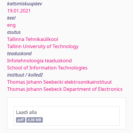
kaitsmiskuupäev
19.01.2021
keel
eng
asutus
Tallinna Tehnikaülikool
Tallinn University of Technology
teaduskond
Infotehnoloogia teaduskond
School of Information Technologies
instituut / kolledž
Thomas Johann Seebecki elektroonikainstituut
Thomas Johann Seebeck Department of Electronics
Laadi alla
pdf
4,36 MB