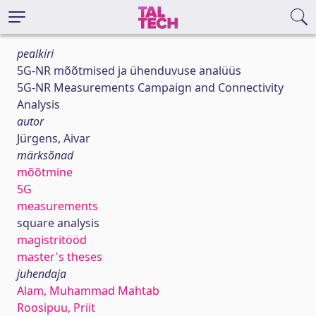
pealkiri
5G-NR mõõtmised ja ühenduvuse analüüs
5G-NR Measurements Campaign and Connectivity
Analysis
autor
Jürgens, Aivar
märksõnad
mõõtmine
5G
measurements
square analysis
magistritööd
master's theses
juhendaja
Alam, Muhammad Mahtab
Roosipuu, Priit